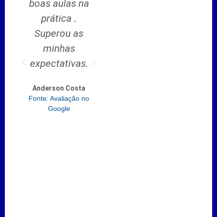
boas aulas na
aprendi
Lu
prática .
bastante coisa
Fonte
Superou as
nova
minhas
Gabriel Silva
expectativas.
Fonte: Avaliação no
Google
Anderson Costa
Fonte: Avaliação no
Google