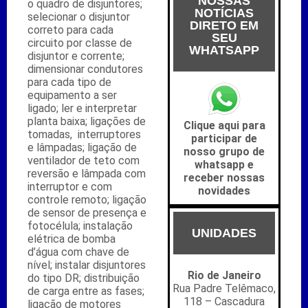
NOSSAS
o quadro de disjuntores;
NOTÍCIAS
selecionar o disjuntor
DIRETO EM
correto para cada
SEU
circuito por classe de
WHATSAPP
disjuntor e corrente;
dimensionar condutores
para cada tipo de
equipamento a ser
ligado; ler e interpretar
planta baixa; ligações de
Clique aqui para
tomadas, interruptores
participar de
e lâmpadas; ligação de
nosso grupo de
ventilador de teto com
whatsapp e
reversão e lâmpada com
receber nossas
interruptor e com
novidades
controle remoto; ligação
de sensor de presença e
fotocélula; instalação
UNIDADES
elétrica de bomba
d’água com chave de
nível; instalar disjuntores
Rio de Janeiro
do tipo DR; distribuição
Rua Padre Telêmaco,
de carga entre as fases;
118 – Cascadura
ligação de motores