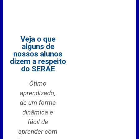
Veja o que
alguns de
nossos alunos
dizem a respeito
do SERAE
Ótimo
Muito bom
pro
aprendizado,
aprendi
ó
de um forma
bastante coisa
si
dinâmica e
ja trabalhava
apr
fácil de
na área e com
mu
aprender com
o curso
supe